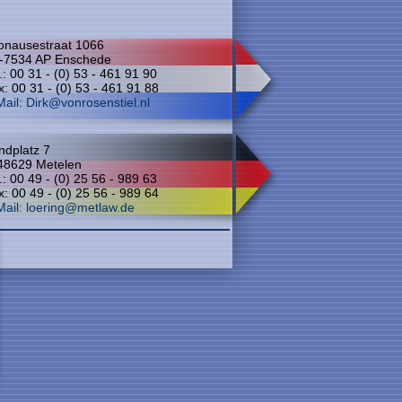
onausestraat 1066
-7534 AP Enschede
.: 00 31 - (0) 53 - 461 91 90
: 00 31 - (0) 53 - 461 91 88
Mail: Dirk@vonrosenstiel.nl
ndplatz 7
48629 Metelen
.: 00 49 - (0) 25 56 - 989 63
: 00 49 - (0) 25 56 - 989 64
Mail: loering@metlaw.de