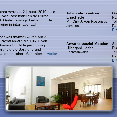
toor werd op 2 januari 2010 door
Advocatenkantoor
Gr
. von Rosenstiel en de Duitse
Enschede
NL
t. Ondernemingsdoel is m.n. de
Mr. Dirk J. von Rosenstiel
Tel
ging in internationaal
Fax
Advocaat
E-
sanwaltskanzlei wurde am 2.
Rechtsanwalt Mr. Dirk J. von
Anwaltskanzlei Metelen
Se
sanwältin Hildegard Löring
Hildegard Löring
D-
rrangig die Beratung und
Tel
Rechtsanwältin
chaftsrechtlichen Mandaten.
...weiter
Fax
E-